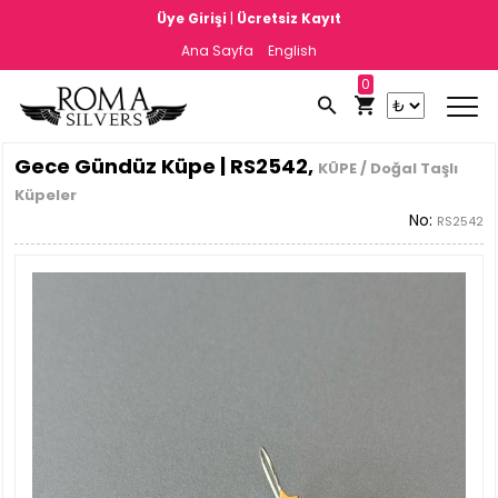
|
Üye Girişi
Ücretsiz Kayıt
Ana Sayfa
English
0
Gece Gündüz Küpe | RS2542,
KÜPE / Doğal Taşlı
Küpeler
No:
RS2542