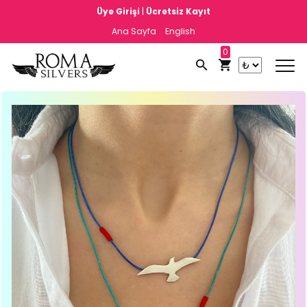
|
Üye Girişi
Ücretsiz Kayıt
Ana Sayfa
English
0