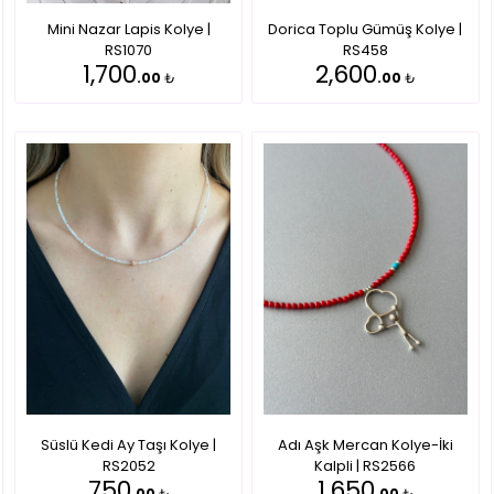
Mini Nazar Lapis Kolye |
Dorica Toplu Gümüş Kolye |
RS1070
RS458
1,700
2,600
.00
₺
.00
₺
Süslü Kedi Ay Taşı Kolye |
Adı Aşk Mercan Kolye-İki
RS2052
Kalpli | RS2566
750
1,650
.00
₺
.00
₺