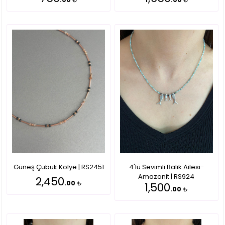
Güneş Çubuk Kolye | RS2451
4'lü Sevimli Balık Ailesi-
Amazonit | RS924
2,450
.00
₺
1,500
.00
₺