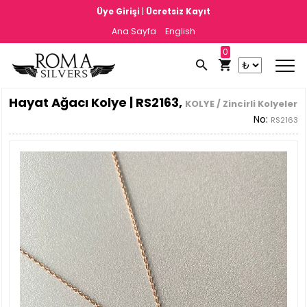
|
Üye Girişi
Ücretsiz Kayıt
Ana Sayfa
English
0
Hayat Ağacı Kolye | RS2163,
KOLYE / Zincirli Kolyeler
No:
RS2163