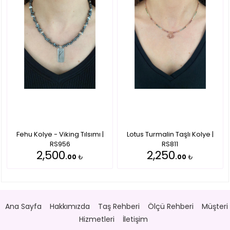
Fehu Kolye - Viking Tılsımı |
Lotus Turmalin Taşlı Kolye |
RS956
RS811
2,500
2,250
.00
₺
.00
₺
Ana Sayfa
Hakkımızda
Taş Rehberi
Ölçü Rehberi
Müşteri
Hizmetleri
İletişim