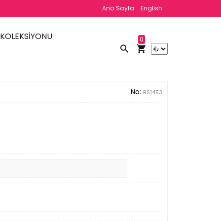
Ana Sayfa
English
 KOLEKSİYONU
0
No:
RS1453