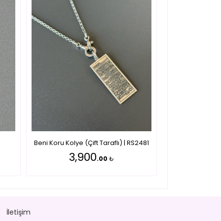
Beni Koru Kolye (Çift Taraflı) | RS2481
3,900
.00
₺
İletişim