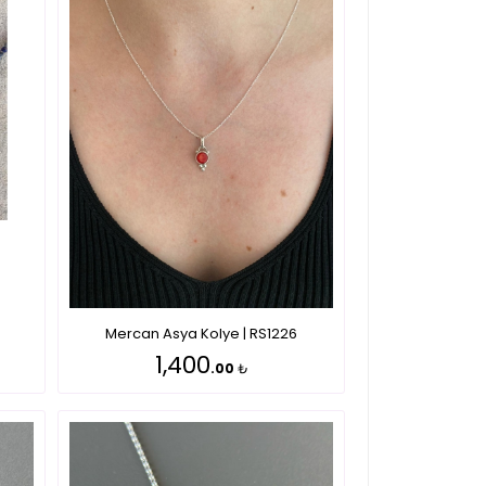
Mercan Asya Kolye | RS1226
1,400
.00
₺