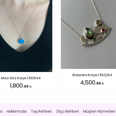
Botanika Kolye | RS2254
Mavi Göz Kolye | RS1544
4,500
.00
₺
1,800
.00
₺
fa
Hakkımızda
Taş Rehberi
Ölçü Rehberi
Müşteri Hizmetleri