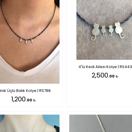
4'lü Kedi Ailesi Kolye | RS443
2,500
.00
₺
inik Üçlü Balık Kolye | RS788
1,200
.00
₺