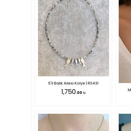
5'li Balık Ailesi Kolye | RS431
M
1,750
.00
₺