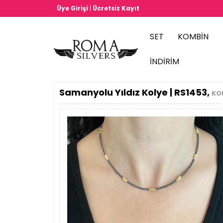
|
Üye Girişi
Ücretsiz Kayıt
SET
KOMBİN
İNDİRİM
Samanyolu Yıldız Kolye | RS1453,
KOL