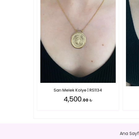
Sarı Melek Kolye | RS1134
4,500
.00
₺
Ana Say