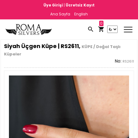
|
Üye Girişi
Ücretsiz Kayıt
Ana Sayfa
English
0
Siyah Üçgen Küpe | RS2611,
KÜPE / Doğal Taşlı
Küpeler
No:
RS2611