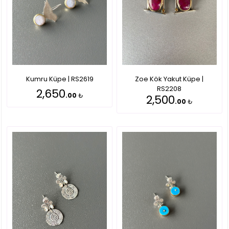
Kumru Küpe | RS2619
Zoe Kök Yakut Küpe |
RS2208
2,650
.00
₺
2,500
.00
₺