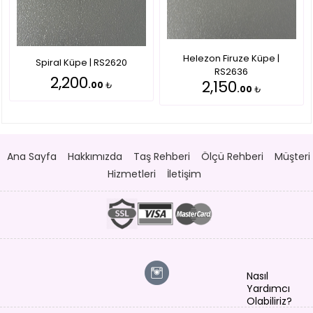
Helezon Firuze Küpe |
Spiral Küpe | RS2620
RS2636
2,200
2,150
.00
₺
.00
₺
Ana Sayfa
Hakkımızda
Taş Rehberi
Ölçü Rehberi
Müşteri
Hizmetleri
İletişim
Nasıl
Yardımcı
Olabiliriz?