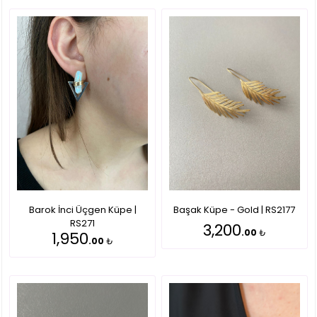
Barok İnci Üçgen Küpe |
Başak Küpe - Gold | RS2177
RS271
3,200
.00
₺
1,950
.00
₺