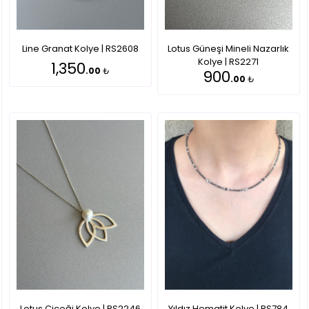
Line Granat Kolye | RS2608
Lotus Güneşi Mineli Nazarlık
Kolye | RS2271
1,350
.00
₺
900
.00
₺
Lotus Çiçeği Kolye | RS2246
Yıldız Hematit Kolye | RS784