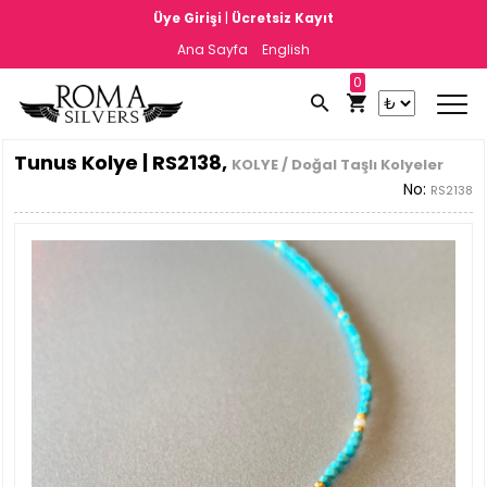
|
Üye Girişi
Ücretsiz Kayıt
Ana Sayfa
English
0
Tunus Kolye | RS2138,
KOLYE / Doğal Taşlı Kolyeler
No:
RS2138