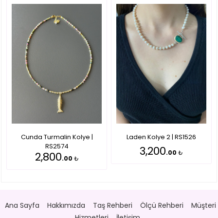
Cunda Turmalin Kolye |
Laden Kolye 2 | RS1526
RS2574
3,200
.00
₺
2,800
.00
₺
Ana Sayfa
Hakkımızda
Taş Rehberi
Ölçü Rehberi
Müşteri
Hizmetleri
İletişim