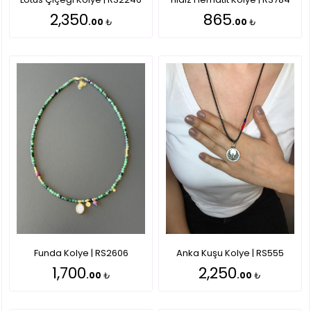
2,350
865
.00
₺
.00
₺
Funda Kolye | RS2606
Anka Kuşu Kolye | RS555
1,700
2,250
.00
₺
.00
₺