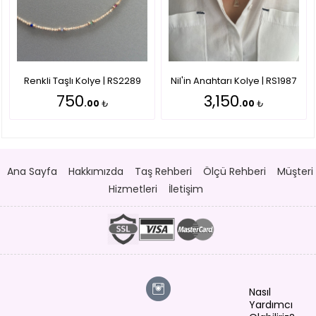
Renkli Taşlı Kolye | RS2289
Nil'in Anahtarı Kolye | RS1987
750
3,150
.00
₺
.00
₺
Ana Sayfa
Hakkımızda
Taş Rehberi
Ölçü Rehberi
Müşteri
Hizmetleri
İletişim
Nasıl
Yardımcı