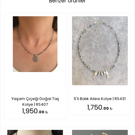
Benzer Ürünler
Yaşam Çiçeği Doğal Taş
5'li Balık Ailesi Kolye | RS431
Kolye | RS407
1,750
.00
₺
1,950
.00
₺