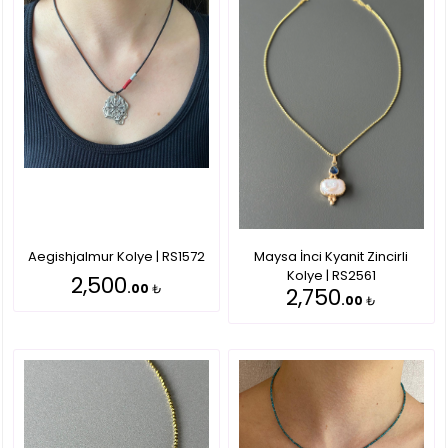
Aegishjalmur Kolye | RS1572
Maysa İnci Kyanit Zincirli
Kolye | RS2561
2,500
.00
₺
2,750
.00
₺