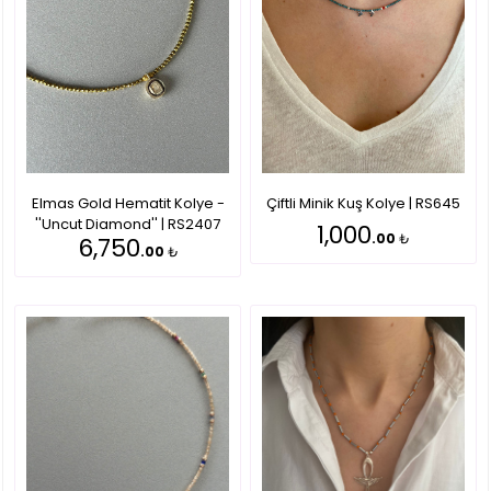
Elmas Gold Hematit Kolye -
Çiftli Minik Kuş Kolye | RS645
''Uncut Diamond'' | RS2407
1,000
.00
₺
6,750
.00
₺