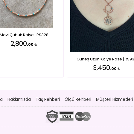
Mavi Çubuk Kolye | RS328
2,800
.00
₺
Güneş Uzun Kolye Rose | RS9
3,450
.00
₺
fa
Hakkımızda
Taş Rehberi
Ölçü Rehberi
Müşteri Hizmetleri