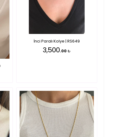
İnci Paralı Kolye | RS649
3,500
.00
₺
0