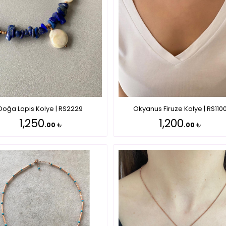
Okyanus Firuze Kolye | RS110
Doğa Lapis Kolye | RS2229
1,200
1,250
.00
₺
.00
₺