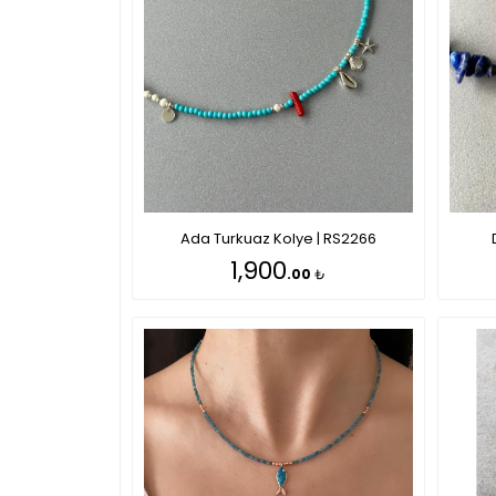
Ada Turkuaz Kolye | RS2266
1,900
.00
₺