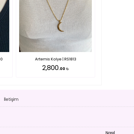
30
Artemis Kolye | RS1813
2,800
.00
₺
İletişim
Nasıl