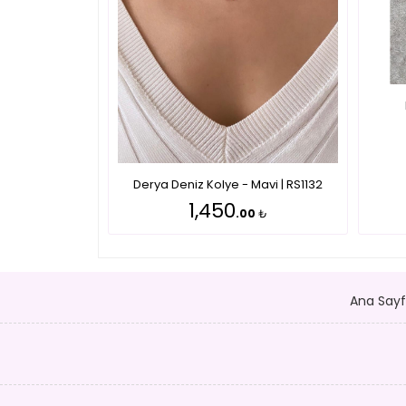
Derya Deniz Kolye - Mavi | RS1132
1,450
.00
₺
Ana Say