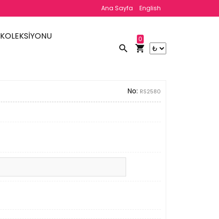
Ana Sayfa
English
 KOLEKSİYONU
0
No:
RS2580