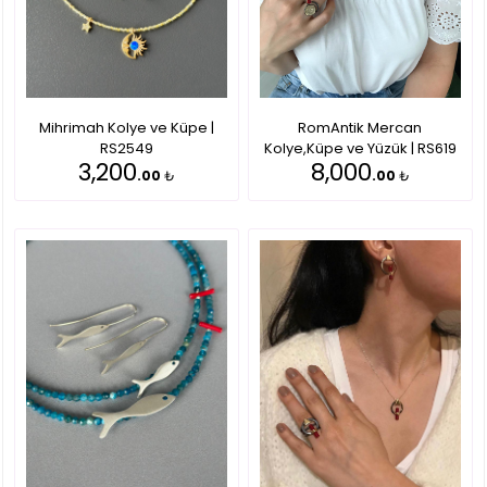
Mihrimah Kolye ve Küpe |
RomAntik Mercan
RS2549
Kolye,Küpe ve Yüzük | RS619
3,200
8,000
.00
₺
.00
₺