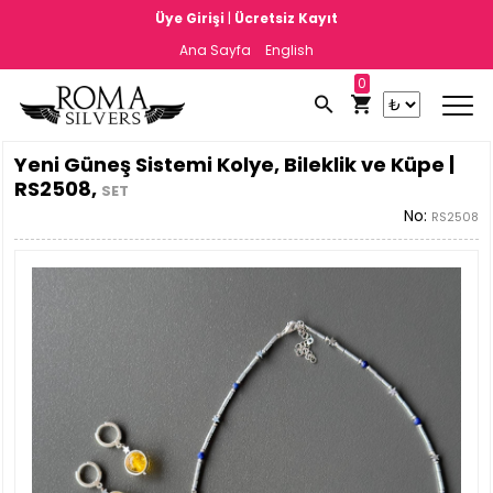
|
Üye Girişi
Ücretsiz Kayıt
Ana Sayfa
English
0
Yeni Güneş Sistemi Kolye, Bileklik ve Küpe |
RS2508,
SET
No:
RS2508