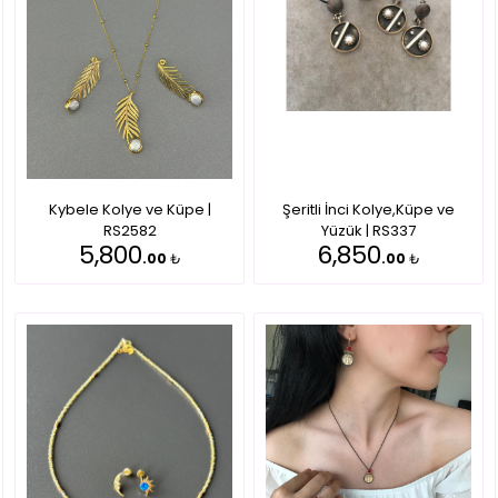
Kybele Kolye ve Küpe |
Şeritli İnci Kolye,Küpe ve
RS2582
Yüzük | RS337
5,800
6,850
.00
₺
.00
₺