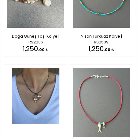
Doğa Güneş Taşı Kolye |
Nisan Turkuaz Kolye |
RS2236
RS2509
1,250
1,250
.00
₺
.00
₺