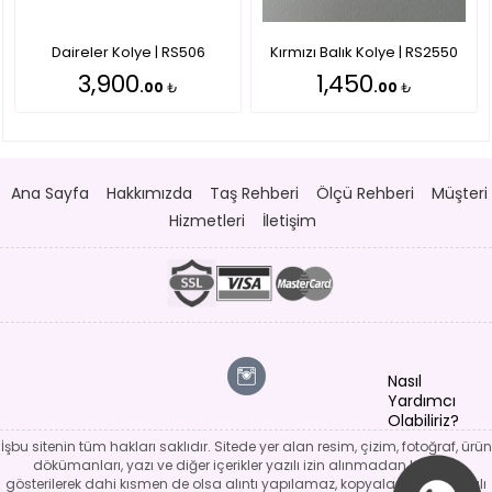
Daireler Kolye | RS506
Kırmızı Balık Kolye | RS2550
3,900
1,450
.00
₺
.00
₺
Ana Sayfa
Hakkımızda
Taş Rehberi
Ölçü Rehberi
Müşteri
Hizmetleri
İletişim
Nasıl
Yardımcı
Olabiliriz?
İşbu sitenin tüm hakları saklıdır. Sitede yer alan resim, çizim, fotoğraf, ürün
dökümanları, yazı ve diğer içerikler yazılı izin alınmadan kaynak
gösterilerek dahi kısmen de olsa alıntı yapılamaz, kopyalanamaz, basılı