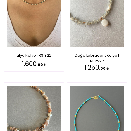
Lilya Kolye | RS1822
Doğa Labradorit Kolye |
RS2227
1,600
.00
₺
1,250
.00
₺