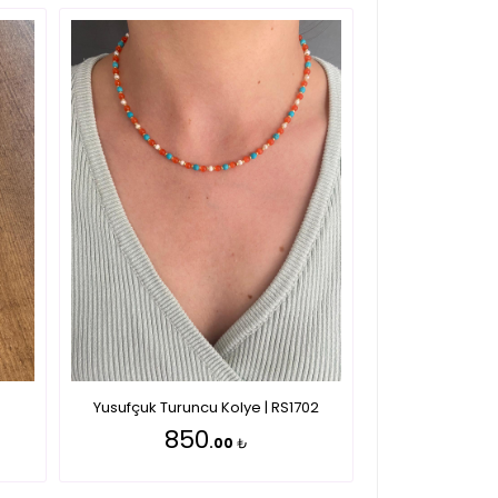
Yusufçuk Turuncu Kolye | RS1702
850
.00
₺