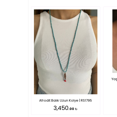
Yaş
Afrodit Balık Uzun Kolye | RS1795
3,450
.00
₺