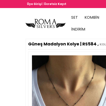
|
Üye Girişi
Ücretsiz Kayıt
SET
KOMBİN
İNDİRİM
Güneş Madalyon Kolye | RS584 ,
KOLY