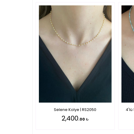
Selene Kolye | RS2050
4'lü
2,400
.00
₺