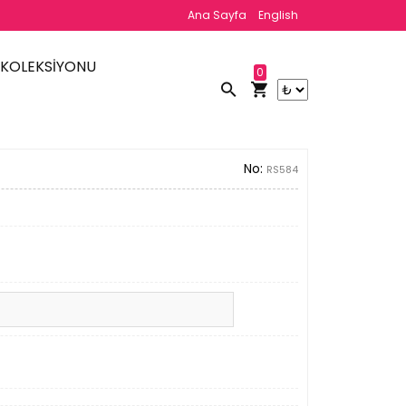
Ana Sayfa
English
 KOLEKSİYONU
0
No:
RS584