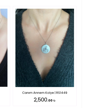
Canım Annem Kolye | RS1449
2,500
.00
₺