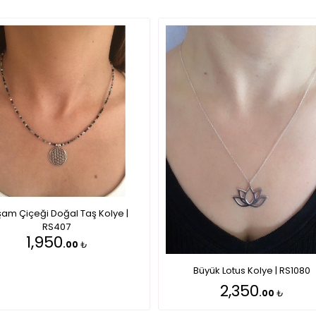
am Çiçeği Doğal Taş Kolye |
RS407
1,950
.00
₺
Büyük Lotus Kolye | RS1080
2,350
.00
₺