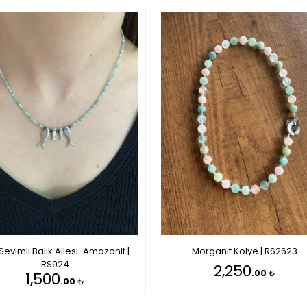
 Sevimli Balık Ailesi-Amazonit |
Morganit Kolye | RS2623
RS924
2,250
.00
₺
1,500
.00
₺