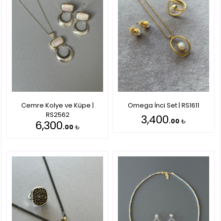
Cemre Kolye ve Küpe |
Omega İnci Set | RS1611
RS2562
3,400
.00
₺
6,300
.00
₺