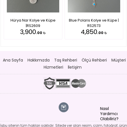
Hürya Nar Kolye ve Küpe
Blue Polaris Kolye ve Küpe |
|RS2609
RS2573
3,900
4,850
.00
₺
.00
₺
Ana Sayfa
Hakkımızda
Taş Rehberi
Ölçü Rehberi
Müşteri
Hizmetleri
İletişim
Nasıl
Yardımcı
Olabiliriz?
İşbu sitenin tüm hakları saklıdır. Sitede yer alan resim, çizim, fotoğraf, ürün