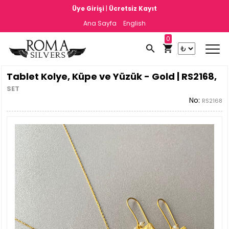
|
Üye Girişi
Ücretsiz Kayıt
Ana Sayfa
English
0
Tablet Kolye, Küpe ve Yüzük - Gold | RS2168,
SET
No:
RS2168